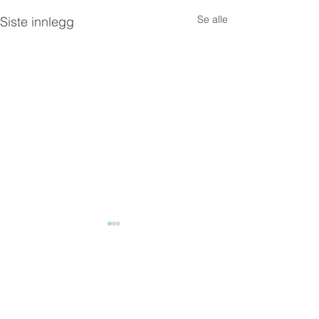
Se alle
Siste innlegg
VOLLEN TANNKLINIKK AS
Juleåpent 2025
Påskeåpent 2026
Vollenveien 1